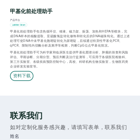
甲基化前处理助手
产品平台
LabMate Gleam
甲基化前处理助手包含热循环仪、移液、磁力架、振荡、加热和HEPA等模块，完
成DNA样本的核酸提取、亚硫酸氢盐转化修饰和转化后的DNA磁珠纯化。通过上述
处理可使DNA中未甲基化胞嘧啶转化为尿嘧啶，后续通过特异性甲基化PCR、
qPCR、限制性内切酶分析及测序等检测，判断CpG位点甲基化情况。
甲基化前处理助手可为科学家和临床医生提供甲基化图谱分析、肿瘤的筛查和风险
评估、早期诊断、分期分型、预后判断及治疗监测等，可应用于各级医院检验科、
第三方实验室、各级疾病预防控制中心，高校、科研机构生物实验室，生物医药类
企业研发实验室等。
资料下载
联系我们
如对定制化服务感兴趣，请填写表单，联系我们
姓名