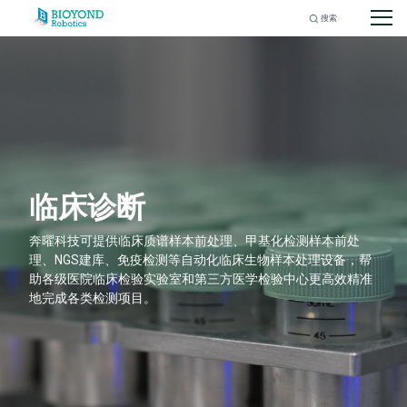
Search
for:
Skip
to
content
临床诊断
奔曜科技可提供临床质谱样本前处理、甲基化检测样本前处
理、NGS建库、免疫检测等自动化临床生物样本处理设备，帮
助各级医院临床检验实验室和第三方医学检验中心更高效精准
地完成各类检测项目。