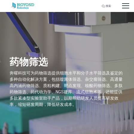
Search
for:
Skip
to
content
药物筛选
奔曜科技可为药物筛选提供细胞水平和分子水平筛选及鉴定的
多种自动化解决方案，包括噬菌体筛选、杂交瘤筛选、高通量
高内涵药物筛选、质粒构建、靶点发现、核酸药物筛选、多肽
药物筛选、药代动力学、NGS建库、流式细胞术等，还能提供
多款紧凑型实验室助手产品，以期帮助研发人员提高研发效
率，缩短研发周期，降低研发成本。