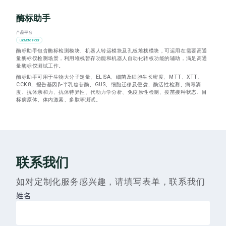
酶标助手
产品平台
LabMate Polar
酶标助手包含酶标检测模块、机器人转运模块及孔板堆栈模块，可运用在需要高通
量酶标仪检测场景，利用堆栈暂存功能和机器人自动化转板功能的辅助，满足高通
量酶标仪测试工作。
酶标助手可用于生物大分子定量、ELISA、细菌及细胞生长密度、MTT、XTT、
CCK8、报告基因β-半乳糖苷酶、GUS、细胞迁移及侵袭、酶活性检测、病毒滴
度、抗体亲和力、抗体特异性、代动力学分析、免疫原性检测、疫苗接种状态、目
标病原体、体内激素、多肽等测试。
联系我们
如对定制化服务感兴趣，请填写表单，联系我们
姓名