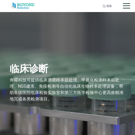
Search
for:
Skip
to
content
临床诊断
奔曜科技可提供临床质谱样本前处理、甲基化检测样本前处
理、NGS建库、免疫检测等自动化临床生物样本处理设备，帮
助各级医院临床检验实验室和第三方医学检验中心更高效精准
地完成各类检测项目。