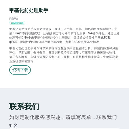
甲基化前处理助手
产品平台
LabMate Gleam
甲基化前处理助手包含热循环仪、移液、磁力架、振荡、加热和HEPA等模块，完
成DNA样本的核酸提取、亚硫酸氢盐转化修饰和转化后的DNA磁珠纯化。通过上述
处理可使DNA中未甲基化胞嘧啶转化为尿嘧啶，后续通过特异性甲基化PCR、
qPCR、限制性内切酶分析及测序等检测，判断CpG位点甲基化情况。
甲基化前处理助手可为科学家和临床医生提供甲基化图谱分析、肿瘤的筛查和风险
评估、早期诊断、分期分型、预后判断及治疗监测等，可应用于各级医院检验科、
第三方实验室、各级疾病预防控制中心，高校、科研机构生物实验室，生物医药类
企业研发实验室等。
资料下载
联系我们
如对定制化服务感兴趣，请填写表单，联系我们
姓名