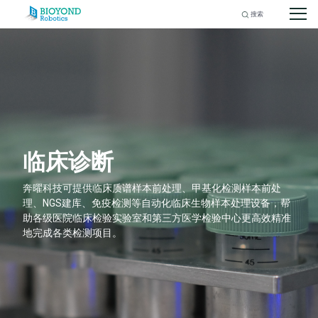
Search
for:
Skip
to
content
临床诊断
奔曜科技可提供临床质谱样本前处理、甲基化检测样本前处
理、NGS建库、免疫检测等自动化临床生物样本处理设备，帮
助各级医院临床检验实验室和第三方医学检验中心更高效精准
地完成各类检测项目。