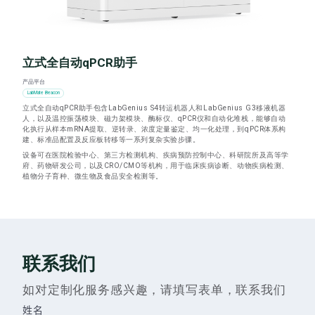
立式全自动qPCR助手
产品平台
LabMate Beacon
立式全自动qPCR助手包含LabGenius S4转运机器人和LabGenius G3移液机器
人，以及温控振荡模块、磁力架模块、酶标仪、qPCR仪和自动化堆栈，能够自动
化执行从样本mRNA提取、逆转录、浓度定量鉴定、均一化处理，到qPCR体系构
建、标准品配置及反应板转移等一系列复杂实验步骤。
设备可在医院检验中心、第三方检测机构、疾病预防控制中心、科研院所及高等学
府、药物研发公司，以及CRO/CMO等机构，用于临床疾病诊断、动物疾病检测、
植物分子育种、微生物及食品安全检测等。
联系我们
如对定制化服务感兴趣，请填写表单，联系我们
姓名