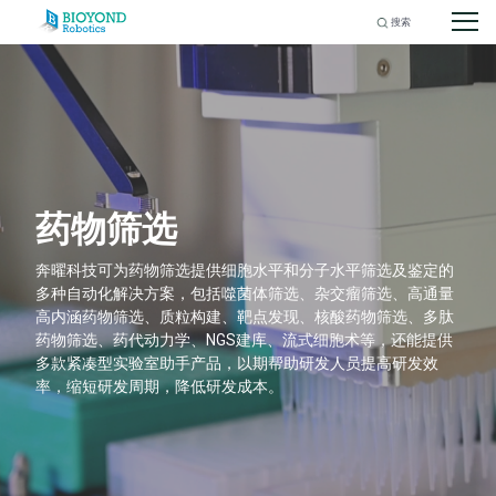
Search
for:
Skip
to
content
药物筛选
奔曜科技可为药物筛选提供细胞水平和分子水平筛选及鉴定的
多种自动化解决方案，包括噬菌体筛选、杂交瘤筛选、高通量
高内涵药物筛选、质粒构建、靶点发现、核酸药物筛选、多肽
药物筛选、药代动力学、NGS建库、流式细胞术等，还能提供
多款紧凑型实验室助手产品，以期帮助研发人员提高研发效
率，缩短研发周期，降低研发成本。