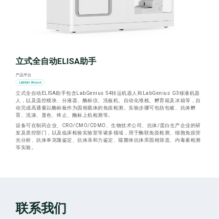
立式全自动ELISA助手
产品平台
LabMate Beacon
立式全自动ELISA助手包含LabGenius S4转运机器人和LabGenius G3移液机器
人，以及温控模块、分液器、酶标仪、洗板机、自动化堆栈、孵育箱及冰箱等，自
动完成高通量以酶标板作为固相载体的免疫检测。实验步骤可包括包被、抗体孵
育、洗涤、显色、终止、酶标上机检测等。
设备可在制药企业、CRO/CMO/CDMO、生物技术公司、抗体/蛋白生产企业的研
发及质控部门，以及临床检验实验室等诸多领域，用于酶联免疫检测、细胞免疫荧
光分析、抗体单克隆鉴定、抗体亲和力鉴定、噬菌体抗体库固相筛选、内毒素检测
等实验。
联系我们