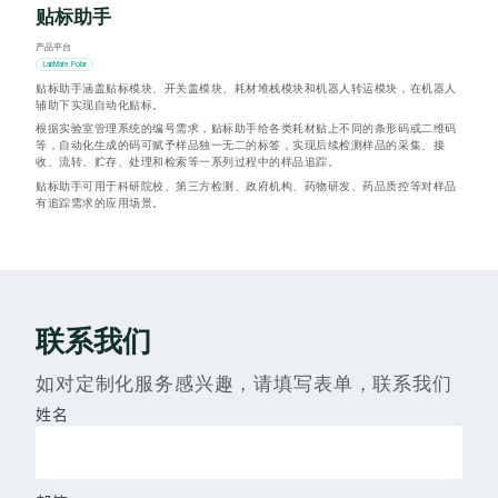
贴标助手
产品平台
LabMate Polar
贴标助手涵盖贴标模块、开关盖模块、耗材堆栈模块和机器人转运模块，在机器人
辅助下实现自动化贴标。
根据实验室管理系统的编号需求，贴标助手给各类耗材贴上不同的条形码或二维码
等，自动化生成的码可赋予样品独一无二的标签，实现后续检测样品的采集、接
收、流转、贮存、处理和检索等一系列过程中的样品追踪。
贴标助手可用于科研院校、第三方检测、政府机构、药物研发、药品质控等对样品
有追踪需求的应用场景。
联系我们
如对定制化服务感兴趣，请填写表单，联系我们
姓名