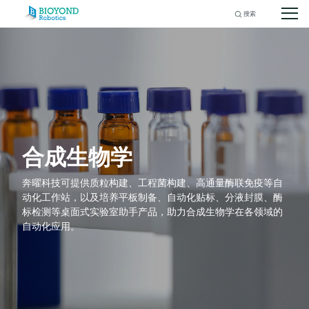
Search
for:
Skip
to
content
合成生物学
奔曜科技可提供质粒构建、工程菌构建、高通量酶联免疫等自
动化工作站，以及培养平板制备、自动化贴标、分液封膜、酶
标检测等桌面式实验室助手产品，助力合成生物学在各领域的
自动化应用。