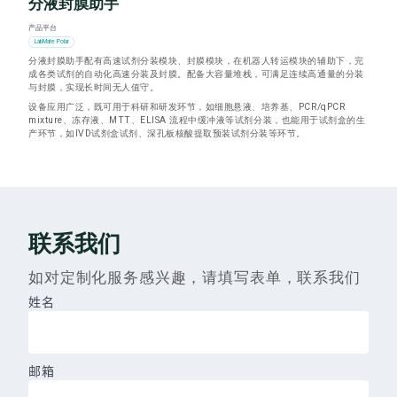
分液封膜助手
产品平台
LabMate Polar
分液封膜助手配有高速试剂分装模块、封膜模块，在机器人转运模块的辅助下，完
成各类试剂的自动化高速分装及封膜。配备大容量堆栈，可满足连续高通量的分装
与封膜，实现长时间无人值守。
设备应用广泛，既可用于科研和研发环节，如细胞悬液、培养基、PCR/qPCR
mixture、冻存液、MTT、ELISA 流程中缓冲液等试剂分装，也能用于试剂盒的生
产环节，如IVD试剂盒试剂、深孔板核酸提取预装试剂分装等环节。
联系我们
如对定制化服务感兴趣，请填写表单，联系我们
姓名
邮箱