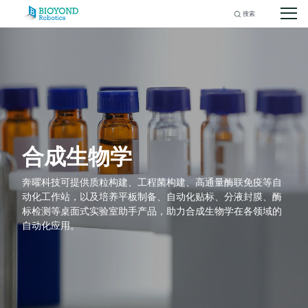
Search
for:
Skip
to
content
合成生物学
奔曜科技可提供质粒构建、工程菌构建、高通量酶联免疫等自
动化工作站，以及培养平板制备、自动化贴标、分液封膜、酶
标检测等桌面式实验室助手产品，助力合成生物学在各领域的
自动化应用。