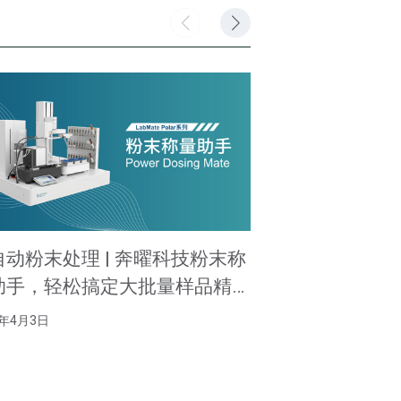
自动粉末处理 | 奔曜科技粉末称
分子互作前处理
助手，轻松搞定大批量样品精
能机器人，打
分装与流转
赋能规模化应
6年4月3日
2026年2月6日