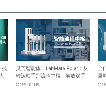
科技
灵巧智能体｜LabMate Polar：从
全
器人
转运助手到流程中枢，解放双手
量
的关键一步
准
2026年4月16日
202