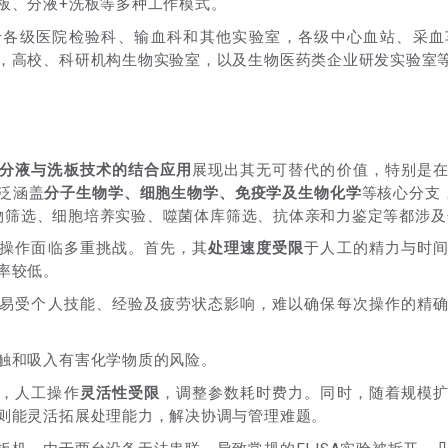
板、分液+洗板等多种工作模式。
于各级医院检验科、输血科和其他实验室，各级中心血站、采血
，高校、科研机构生物实验室，以及生物医药类企业研发实验室
分液与洗板技术的结合应用
展现出其无可替代的价值，特别是
泛涵盖
分子生物学、细胞生物学、免疫学及生物化学
等核心分支，如 
量药物筛选、细胞培养实验、噬菌体库筛选、抗体亲和力鉴定等都涉
操作面临多重挑战。首先，其
处理速度受限
于人工的精力与时
率较低。
易受个人技能、经验及疲劳状态影响，难以确保每次操作的精
触和吸入有害化学物质的风险。
，人工操作
灵活性受限
，调整参数耗时费力。同时，随着规模
则能灵活拓展处理能力，解决协调与管理难题。