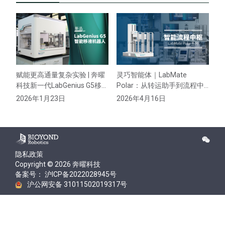
赋能更高通量复杂实验 | 奔曜
灵巧智能体｜LabMate
全
科技新一代LabGenius G5移液
Polar：从转运助手到流程中
末
机器人实力首发
枢，解放双手的关键一步
样
2026年1月23日
2026年4月16日
2
隐私政策
Copyright © 2026 奔曜科技
备案号： 沪ICP备2022028945号
沪公网安备 31011502019317号