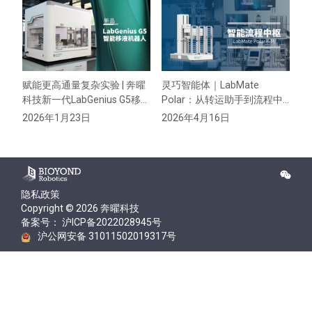
赋能更高通量复杂实验 | 奔曜
灵巧智能体｜LabMate
全
科技新一代LabGenius G5移液
Polar：从转运助手到流程中
末
机器人实力首发
枢，解放双手的关键一步
样
2026年1月23日
2026年4月16日
2
隐私政策
Copyright © 2026 奔曜科技
备案号： 沪ICP备2022028945号
沪公网安备 31011502019317号